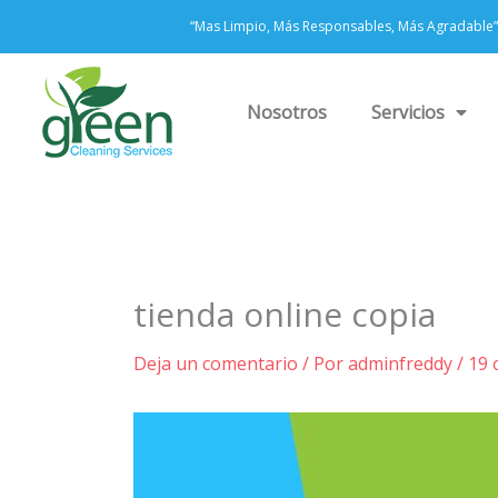
Ir
“Mas Limpio, Más Responsables, Más Agradable”
al
contenido
Nosotros
Servicios
tienda online copia
Deja un comentario
/ Por
adminfreddy
/
19 