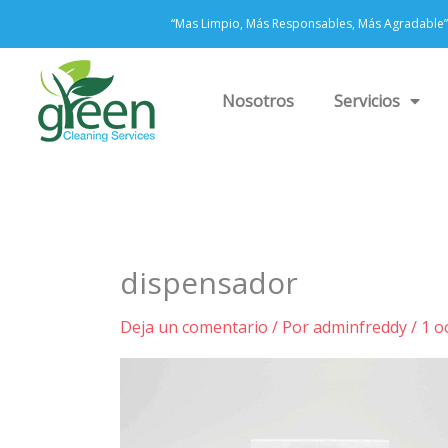
Ir
“Mas Limpio, Más Responsables, Más Agradable”
al
contenido
Nosotros
Servicios
dispensador
Deja un comentario
/ Por
adminfreddy
/
1 o