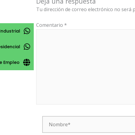
Deja una respuesta
Tu dirección de correo electrónico no será p
Comentario
*
Industrial
esidencial
e Empleo
Nombre*