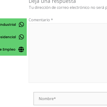
Deja una respuesta
Tu dirección de correo electrónico no será p
Comentario
*
Industrial
esidencial
e Empleo
Nombre*