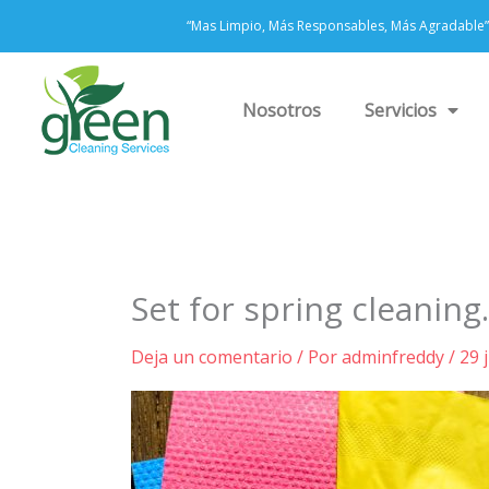
Ir
“Mas Limpio, Más Responsables, Más Agradable”
al
contenido
Nosotros
Servicios
Set for spring cleaning.
Deja un comentario
/ Por
adminfreddy
/
29 