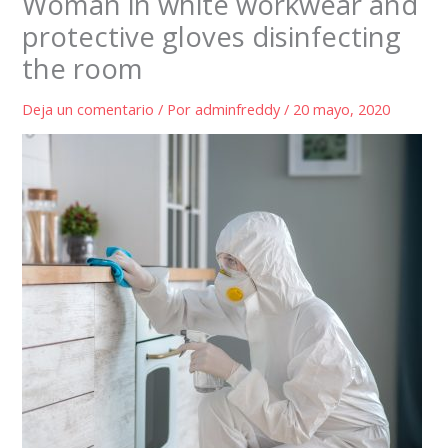
Woman in white workwear and
protective gloves disinfecting
the room
Deja un comentario
/ Por
adminfreddy
/
20 mayo, 2020