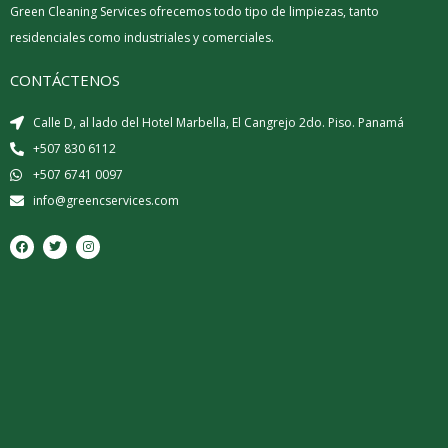
Green Cleaning Services ofrecemos todo tipo de limpiezas, tanto
residenciales como industriales y comerciales.
CONTÁCTENOS
Calle D, al lado del Hotel Marbella, El Cangrejo 2do. Piso. Panamá
+507 830 6112
+507 6741 0097
info@greencservices.com
F
T
I
a
w
n
c
i
s
e
t
t
b
t
a
o
e
g
o
r
r
k
a
m