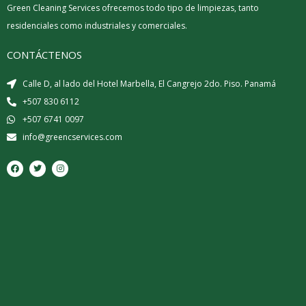
Green Cleaning Services ofrecemos todo tipo de limpiezas, tanto
residenciales como industriales y comerciales.
CONTÁCTENOS
Calle D, al lado del Hotel Marbella, El Cangrejo 2do. Piso. Panamá
+507 830 6112
+507 6741 0097
info@greencservices.com
F
T
I
a
w
n
c
i
s
e
t
t
b
t
a
o
e
g
o
r
r
k
a
m