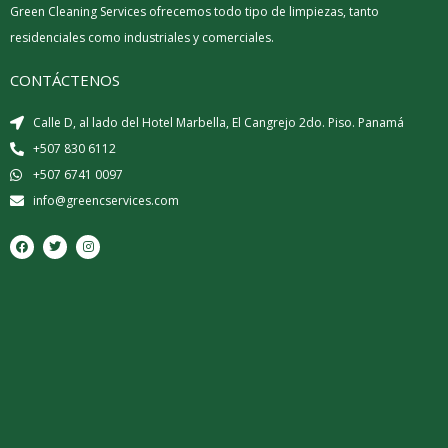
Green Cleaning Services ofrecemos todo tipo de limpiezas, tanto
residenciales como industriales y comerciales.
CONTÁCTENOS
Calle D, al lado del Hotel Marbella, El Cangrejo 2do. Piso. Panamá
+507 830 6112
+507 6741 0097
info@greencservices.com
F
T
I
a
w
n
c
i
s
e
t
t
b
t
a
o
e
g
o
r
r
k
a
m