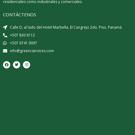
residenciales como industriales y comerciales.
CONTÁCTENOS
Calle D, al lado del Hotel Marbella, El Cangrejo 2do. Piso. Panamá
+507 830 6112
+507 6741 0097
info@greencservices.com
F
T
I
a
w
n
c
i
s
e
t
t
b
t
a
o
e
g
o
r
r
k
a
m