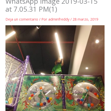
WhatsApp Image 2019-03-15
at 7.05.31 PM(1)
Deja un comentario
/ Por
adminfreddy
/
28 marzo, 2019